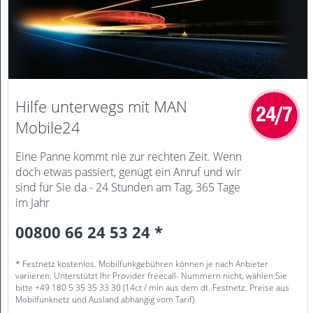
Hilfe unterwegs mit MAN
Mobile24
Eine Panne kommt nie zur rechten Zeit. Wenn
doch etwas passiert, genügt ein Anruf und wir
sind für Sie da - 24 Stunden am Tag, 365 Tage
im Jahr
00800 66 24 53 24 *
* Festnetz kostenlos. Mobilfunkgebühren können je nach Anbieter
variieren. Unterstützt Ihr Provider freecall- Nummern nicht, wählen Sie
bitte +49 180 5 35 35 33 30 (14ct / min aus dem dt. Festnetz. Preise aus
Mobilfunknetz und Ausland abhängig vom Tarif).