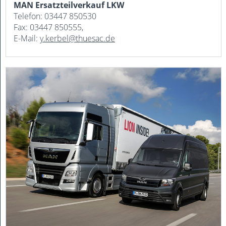
MAN Ersatzteilverkauf LKW
Telefon: 03447 850530
Fax: 03447 850555,
E-Mail:
y.kerbel@thuesac.de