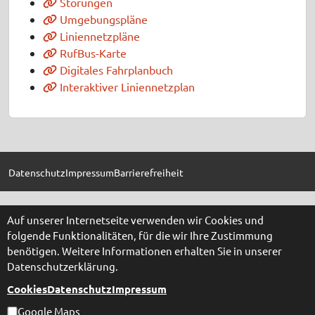
Störungen
Umgebungspläne
Liniennetzpläne
RufBus-Karte
Digitales Fahrplanbuch
Interaktiver Liniennetzplan
Datenschutz
Impressum
Barrierefreiheit
Auf unserer Internetseite verwenden wir Cookies und
folgende Funktionalitäten, für die wir Ihre Zustimmung
benötigen. Weitere Informationen erhalten Sie in unserer
Datenschutzerklärung.
Cookies
Datenschutz
Impressum
Google Maps