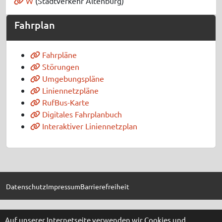
W
(Stadtverkehr Altenburg)
Fahrplan
Fahrpläne
Störungen
Umgebungspläne
Liniennetzpläne
RufBus-Karte
Digitales Fahrplanbuch
Interaktiver Liniennetzplan
Datenschutz
Impressum
Barrierefreiheit
Auf unserer Internetseite verwenden wir Cookies und