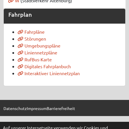
W
(Stadtverkehr Altenburg)
Fahrplan
Fahrpläne
Störungen
Umgebungspläne
Liniennetzpläne
RufBus-Karte
Digitales Fahrplanbuch
Interaktiver Liniennetzplan
Datenschutz
Impressum
Barrierefreiheit
Auf unserer Internetseite verwenden wir Cookies und